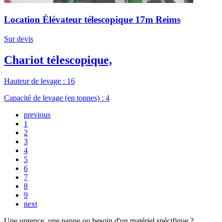
Location Élévateur télescopique 17m Reims
Sur devis
Chariot télescopique,
Hauteur de levage : 16
Capacité de levage (en tonnes) : 4
previous
1
2
3
4
5
6
7
8
9
next
Une urgence, une panne ou besoin d'un matériel spécifique ?