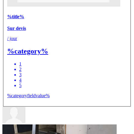
%title%
Sur devis
/ jour
%category%
1
2
3
4
5
%categoryfieldvalue%