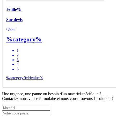
%title%
Sur devis
/ jour
%category%
1
2
3
4
5
%categoryfieldvalue%
Une urgence, une panne ou besoin d'un matériel spécifique ?
Contactez-nous via ce formulaire et nous vous trouvons la solution !