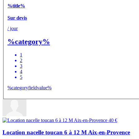
%title%
Sur devis
/ jour
%category%
1
2
3
4
5
%categoryfieldvalue%
Location nacelle toucan 6 à 12 M Aix-en-Provence